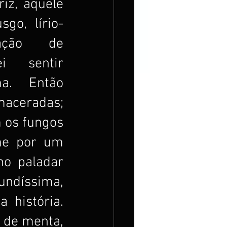
iz, aquele 
go, lírio-
ação de 
i sentir 
. Então 
aceradas; 
os fungos 
me por um 
o paladar 
undíssima, 
história. 
 de menta, 