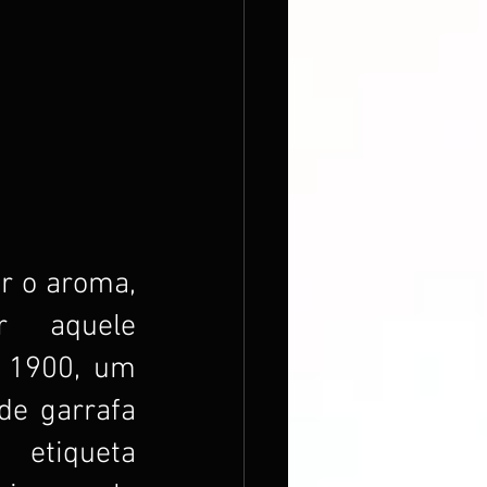
 o aroma, 
r aquele 
 1900, um 
de garrafa 
iqueta 