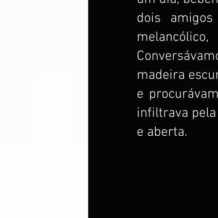
dois amigos
melancólic
Conversávamo
madeira escur
e procurávamo
infiltrava pel
e aberta.