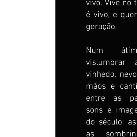
vivo. Vive no 
é vivo, e que
geração.
Num átimo,
vislumbrar
vinhedo, nevo
mãos e canti
entre as pa
sons e imag
do século: a
as sombrin