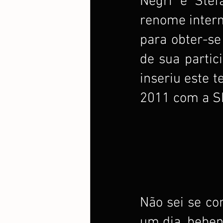
Negri e Stefa
renome intern
para obter-se
de sua partic
inseriu este t
2011 com a S
Não sei se co
um dia, beben