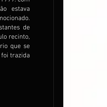
o estava 
ionado. 
tantes de 
o recinto, 
io que se 
oi trazida 