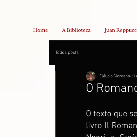
Home
A Biblioteca
Juan Reppucc
Todos posts
Cláudio Giordano
11 
O Romanc
O texto que se
livro Il Roma