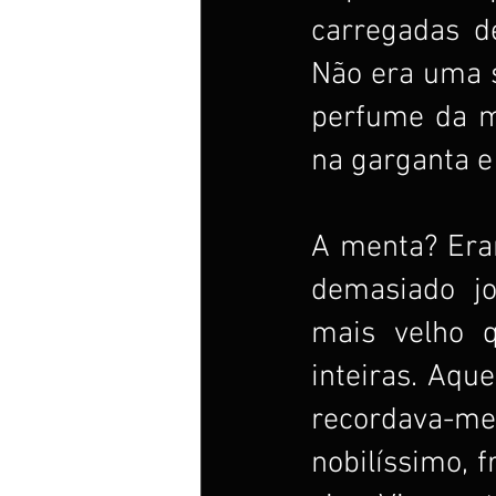
carregadas de
Não era uma s
perfume da me
na garganta e 
A menta? Eram
demasiado jo
mais velho q
inteiras. Aque
recordava-m
nobilíssimo, 