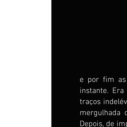
e por fim as
instante. Era
traços indelé
mergulhada q
Depois, de im