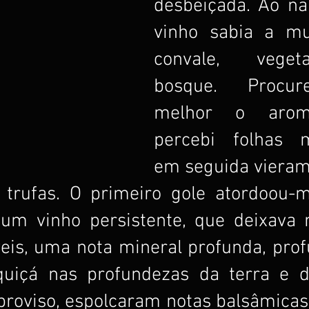
desbeiçada. Ao nar
vinho sabia a mus
convale, veget
bosque. Procure
melhor o aroma
percebi folhas m
em seguida vieram 
 trufas. O primeiro gole atordoou-
 um vinho persistente, que deixava n
veis, uma nota mineral profunda, prof
uiçá nas profundezas da terra e da 
proviso, espolcaram notas balsâmicas