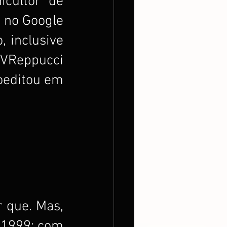
icultor de 
no Google 
 inclusive 
VReppucci 
oeditou em 
 que. Mas, 
 1999: com 