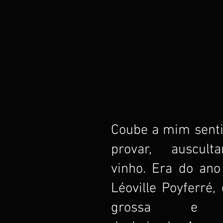
Coube a mim sentir
provar, ausculta
vinho. Era do ano
Léoville Poyferré, 
grossa e et