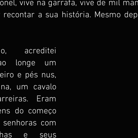
tonel, vive na garrafa, vive de mil man
r recontar a sua história. Mesmo dep
 acreditei 
 ao longe um 
eiro e pés nus, 
na, um cavalo 
rreiras. Eram 
ens do começo 
s senhoras com 
has e seus 