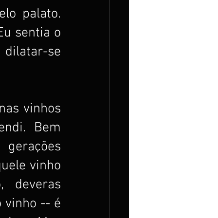
o palato. 
u sentia o 
ilatar-se 
as vinhos 
endi. Bem 
 gerações 
uele vinho 
 deveras 
vinho -- é 