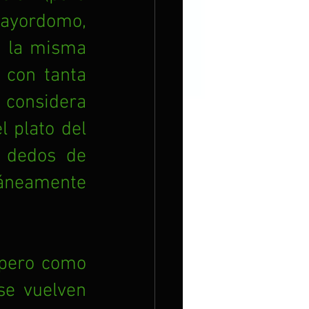
yordomo, 
n la misma 
con tanta 
considera 
 plato del 
 dedos de 
áneamente 
 pero como 
e vuelven 