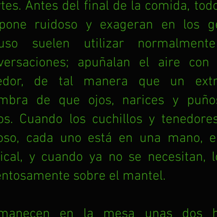
tes. Antes del final de la comida, tod
pone ruidoso y exageran en los ge
luso suelen utilizar normalment
versaciones; apuñalan el aire con c
edor, de tal manera que un extra
mbra de que ojos, narices y puño
sos. Cuando los cuchillos y tenedore
oso, cada uno está en una mano, en
tical, y cuando ya no se necesitan, l
entosamente sobre el mantel. 
manecen en la mesa unas dos ho