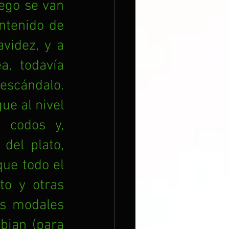
ego se van 
ntenido de 
idez, y a 
, todavía 
scándalo. 
ue al nivel 
 codos y, 
el plato, 
ue todo el 
o y otras 
s modales 
bian (para 