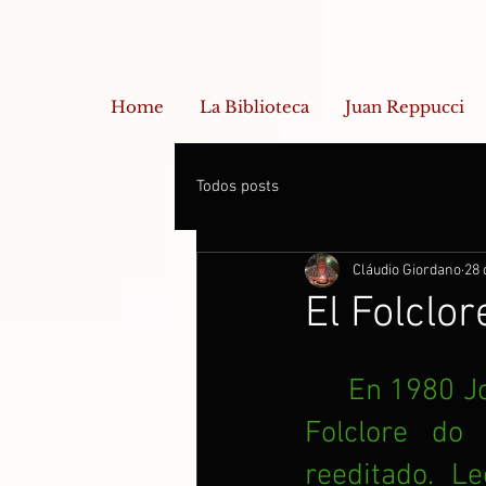
Home
La Biblioteca
Juan Reppucci
Todos posts
Cláudio Giordano
28 
El Folclor
En 1980 Jo
Folclore do
reeditado. L