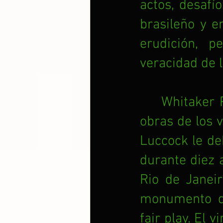
actos, desafí
brasileño y e
erudición, p
veracidad de l
Whitaker P
obras de los v
Luccock le de
durante diez 
Rio de Janeir
monumento de
fair play. El 