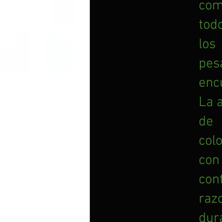
com
tod
los
pes
enc
La a
de 
col
con
con
raz
dur