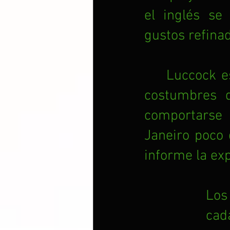
el inglés se
gustos refina
Luccock es
costumbres d
comportarse 
Janeiro poco 
informe la exp
Los 
cad