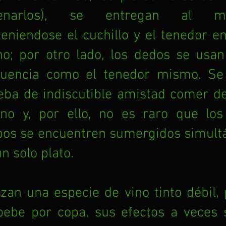
lenarlos), se entregan al ma
teniendose el cuchillo y el tenedor e
o; por otro lado, los dedos se usan 
cuencia como el tenedor mismo. Se 
eba de indiscutible amistad comer del
ino y, por ello, no es raro que los
os se encuentren sumergidos simult
n solo plato.
lizan una especie de vino tinto débil,
bebe por copa, sus efectos a veces s