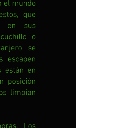
o el mundo 
stos, que 
e en sus 
uchillo o 
njero se 
s escapen 
s están en 
 posición 
os limpian 
ras. Los 