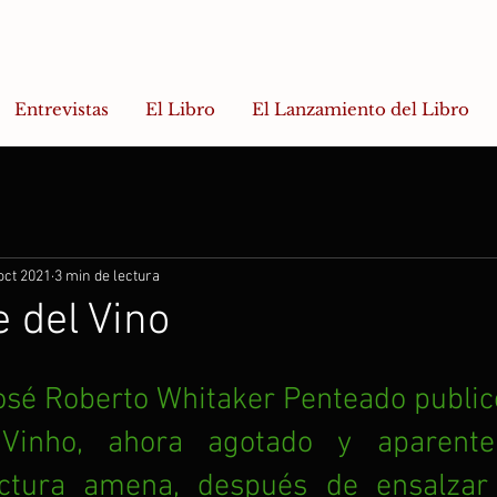
Entrevistas
El Libro
El Lanzamiento del Libro
oct 2021
3 min de lectura
e del Vino
sé Roberto Whitaker Penteado publicó 
 Vinho, ahora agotado y aparente
ectura amena, después de ensalzar 