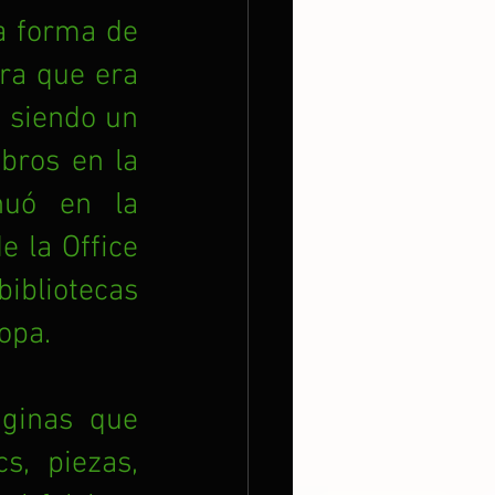
a forma de 
a que era 
 siendo un 
bros en la 
nuó en la 
 la Office 
ibliotecas 
opa. 
ginas que 
, piezas, 