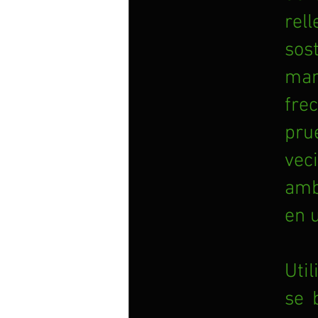
rel
sos
man
fre
pru
vec
amb
en u
Uti
se 