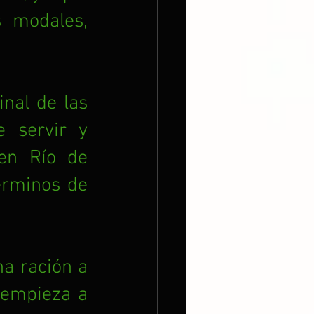
 modales, 
nal de las 
 servir y 
en Río de 
érminos de 
a ración a 
 empieza a 