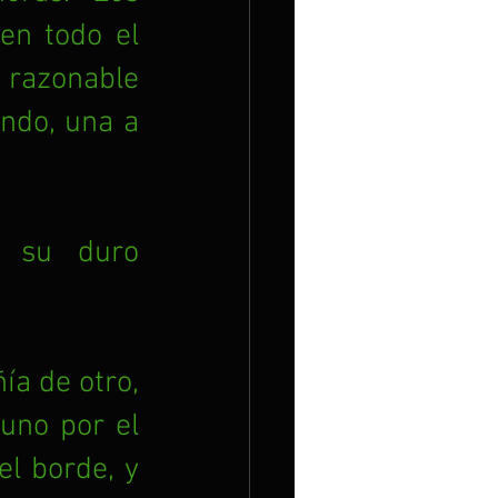
en todo el 
razonable 
ndo, una a 
 su duro 
a de otro, 
uno por el 
l borde, y 