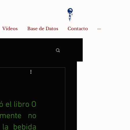
Vídeos
Base de Datos
Contacto
···
el libro O 
mente no 
la bebida 