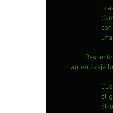
bra
tie
con 
una
Respect
aprendizaje br
Cua
el 
otr