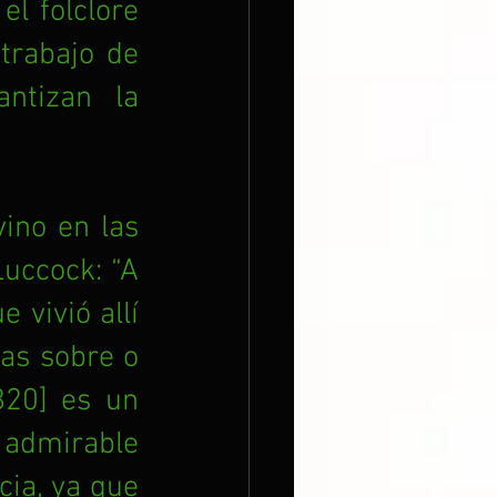
l folclore 
trabajo de 
ntizan la 
ino en las 
uccock: “A 
vivió allí 
as sobre o 
20] es un 
admirable 
ia, ya que 