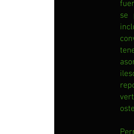
fuer
se 
inc
con
ten
aso
ile
rep
ver
ost
Per