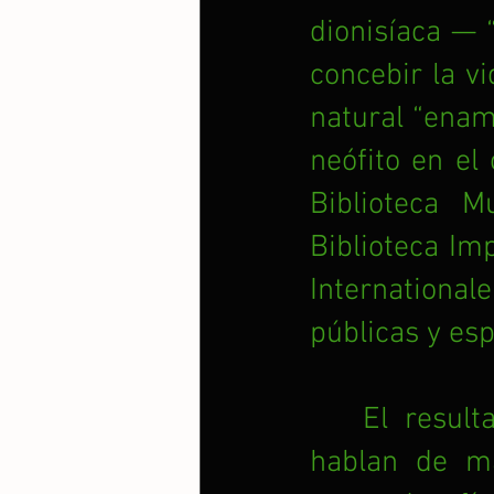
dionisíaca — 
concebir la v
natural “enamo
neófito en el 
Biblioteca M
Biblioteca Imp
International
públicas y esp
El resul
hablan de ma