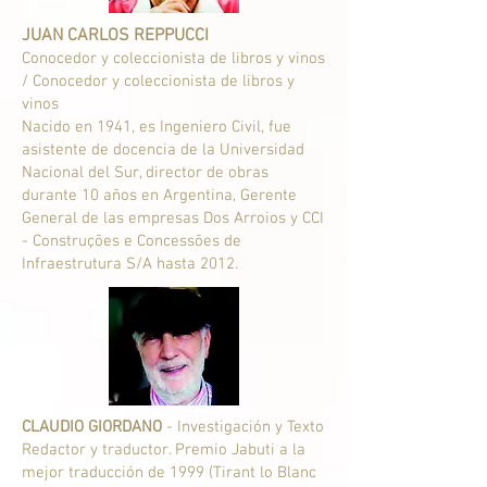
JUAN CARLOS REPPUCCI
Conocedor y coleccionista de libros y vinos
/ Conocedor y coleccionista de libros y
vinos
Nacido en 1941, es Ingeniero Civil, fue
asistente de docencia de la Universidad
Nacional del Sur, director de obras
durante 10 años en Argentina, Gerente
General de las empresas Dos Arroios y CCI
- Construções e Concessões de
Infraestrutura S/A hasta 2012.
CLAUDIO GIORDANO
- Investigación y Texto
Redactor y traductor. Premio Jabuti a la
mejor traducción de 1999 (Tirant lo Blanc